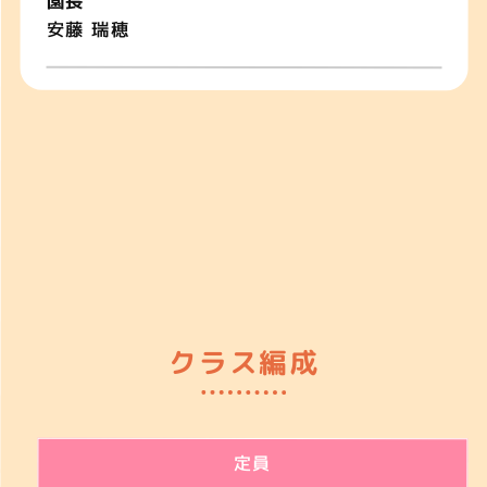
園長
安藤 瑞穂
クラス編成
定員