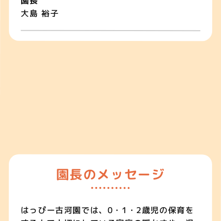
園長
大島 裕子
園長のメッセージ
はっぴー古河園では、0・1・2歳児の保育を