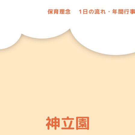
保育理念
1日の流れ・
年間行
神立園